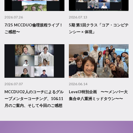
2026.07.26
2026.07.13
7/25 MCCDUO倫理規程ライブ！
5期 第1回クラス「コア・コンピテ
ご感想〜
ンシー × 体現」
2026.07.07
2026.06.14
MCCDUO2人のコーチによるグル
Level3特別企画 〜〜メンバー大
ープメンターコーチング、10&11
集合＠八重洲ミッドタウン〜〜
月のご案内、そして今回のご感想