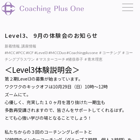
Level3、 9月の体験会のお知らせ
新着情報
,
講座情報
#MCC #PCC #ICF #Level3 #MCCDuo #Coachingplusone ＃コーチング ＃コー
チングプラスワン ＃マスターコーチ #猪俣恭子 ＃青木理恵
＜Level3体験説明会＞
第２期Level3の募集が始まっています。
ワクワクのキックオフは10月29日（日）10時〜12時
ズームにて。
心優しく、充実した１０ヶ月を潜り抜けた一期生も
多数再受講されますので、皆さんをサポートしてくれるはず。
とても心強い学びの場となることでしょう！
私たちからの３回のコーチンングレポートと
10時間のメンターコーチング（グループ７時間、個人３時間）を