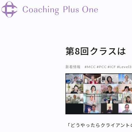
第8回クラスは
新着情報
#MCC #PCC #ICF #L
「どうやったらクライアント