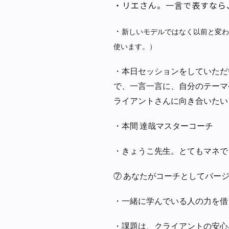
・
リエさん。一言で表すなら
・
新しいモデルではなく以前と変わ
使います。）
・
本日セッションをしていただ
で、一言一言に、自分のテーマ
ライアントさんに向き合いたい
・
本間 達哉マスターコーチ
・
きょうこ先生。とてもマネで
⑦ あなたがコーチとしてバー
・
一緒に学んでいる人の力を借
・
課題は、クライアントの安心