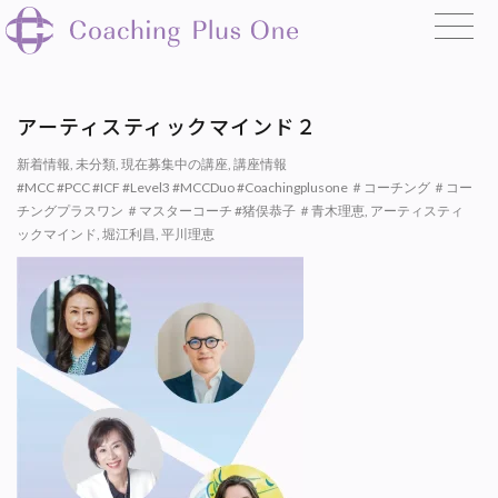
アーティスティックマインド２
新着情報
,
未分類
,
現在募集中の講座
,
講座情報
#MCC #PCC #ICF #Level3 #MCCDuo #Coachingplusone ＃コーチング ＃コー
チングプラスワン ＃マスターコーチ #猪俣恭子 ＃青木理恵
,
アーティスティ
ックマインド
,
堀江利昌
,
平川理恵