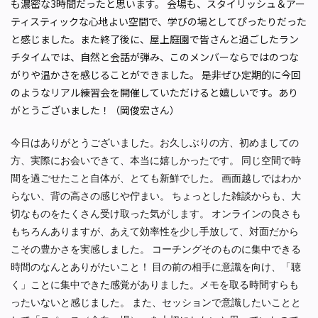
も濃密な3時間だったと思います。 会場も、スタイリッシュ＆アー
ティスティックな心地よい空間で、学びの場としてぴったりだった
と感じました。また終了後に、屋上庭園で皆さんと過ごしたラン
チタイムでは、自然と会話が弾み、このメンバーならではのつな
がりや温かさを感じることができました。 是非ぜひ定期的に今回
のようなリアル練習会を開催していただけると嬉しいです。あり
がとうございました！（岡俊宏さん）
今日はありがとうございました。お久しぶりの方、初めましての
方、実際にお会いできて、本当に嬉しかったです。 同じ空間で時
間を過ごせたこと自体が、とても新鮮でした。 画面越しではわか
らない、背の高さの感じや佇まい。 ちょっとした雑談からも、大
切なものをたくさん受け取った気がします。 オンラインの良さも
もちろんありますが、あえて効率性を少し手放して、対面だから
こその豊かさを実感しました。 コーチングそのものに集中できる
時間のなんとありがたいこと！ 目の前の相手に意識を向け、「聴
く」ことに集中できた感覚がありました。メモを取る時間すらも
ったいないと感じました。 また、セッションで意識したいことと