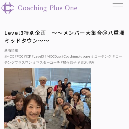
Level3特別企画 〜〜メンバー大集合＠八重洲
ミッドタウン〜〜
新着情報
#MCC #PCC #ICF #Level3 #MCCDuo #Coachingplusone ＃コーチング ＃コー
チングプラスワン ＃マスターコーチ #猪俣恭子 ＃青木理恵